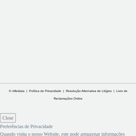
Viagens Carreira – Agência de Viagens
A Viagens Carreira é uma agência de viagens localizada em Vila Nova
de Famalicão e no Porto, especializada em oferecer experiências
personalizadas e atendimento de excelência. Com 65 anos a
transformar sonhos em realidade, a agência destaca-se pela criação de
pacotes de viagem adaptados às necessidades e preferências de cada
cliente, combinando confiança, proximidade e profissionalismo.
© i-Mediata |
Política de Privacidade
|
Resolução Alternativa de Litígios
|
Livro de
Reclamações Online
Close
Preferências de Privacidade
Quando visita o nosso Website, este pode armazenar informações